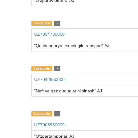
"O'zparavtotrans" AJ
Завершён
-
UZ7034730000
"Qashqadaryo texnologik transport" AJ
Завершён
-
UZ7042650000
"Neft va gaz quduqlarini sinash" AJ
Завершён
-
UZ7005950009
"O'zpartamponaj" AJ