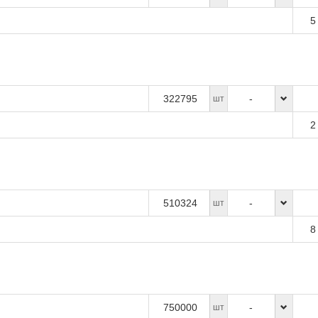
5
322795
-
шт
2
510324
-
шт
8
750000
-
шт