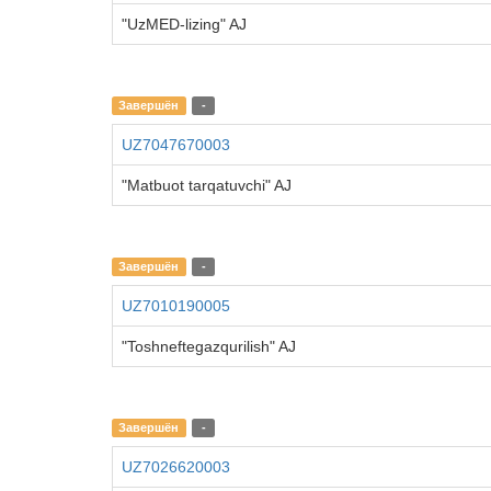
"UzMED-lizing" AJ
Завершён
-
UZ7047670003
"Matbuot tarqatuvchi" AJ
Завершён
-
UZ7010190005
"Toshneftegazqurilish" AJ
Завершён
-
UZ7026620003