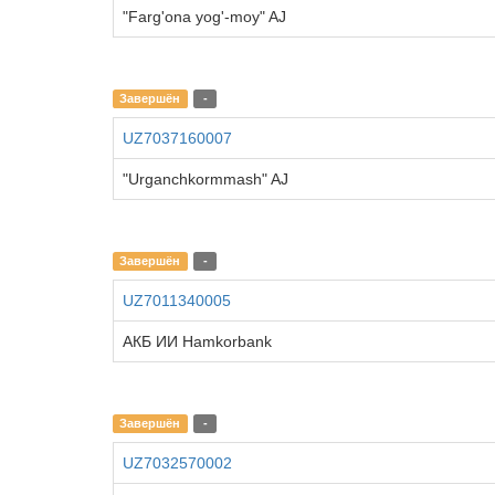
"Farg'ona yog'-moy" AJ
Завершён
-
UZ7037160007
"Urganchkormmash" AJ
Завершён
-
UZ7011340005
АКБ ИИ Hamkorbank
Завершён
-
UZ7032570002