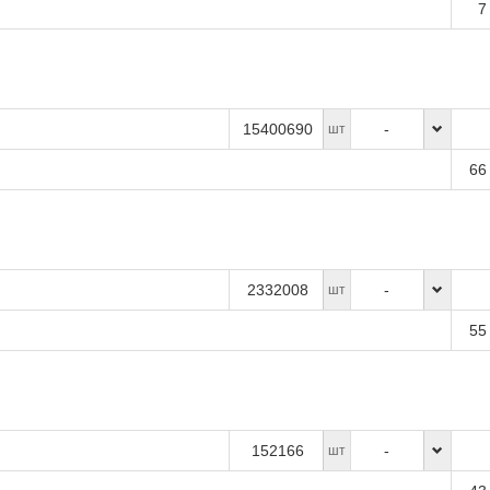
7
15400690
-
шт
66
2332008
-
шт
55
152166
-
шт