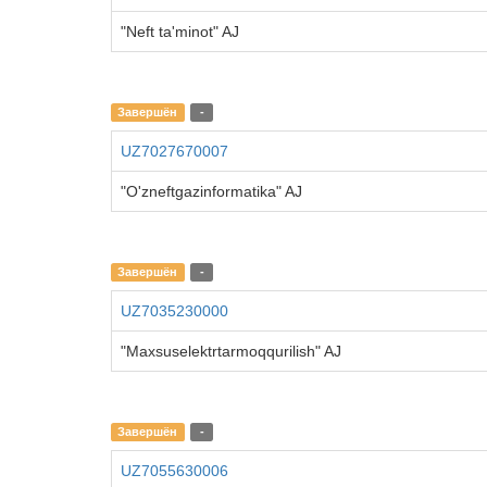
"Neft ta'minot" AJ
Завершён
-
UZ7027670007
"O'zneftgazinformatika" AJ
Завершён
-
UZ7035230000
"Maxsuselektrtarmoqqurilish" AJ
Завершён
-
UZ7055630006