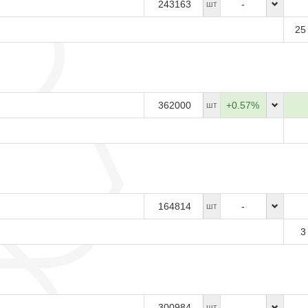
243163
-
шт
25
362000
+0.57%
шт
164814
-
шт
3
300984
-
шт