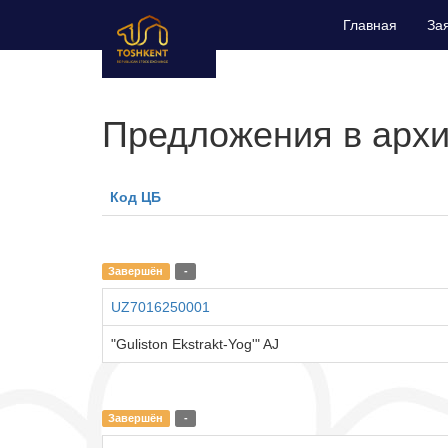
Главная
За
Предложения в арх
Код ЦБ
Завершён
-
UZ7016250001
"Guliston Ekstrakt-Yog'" AJ
Завершён
-