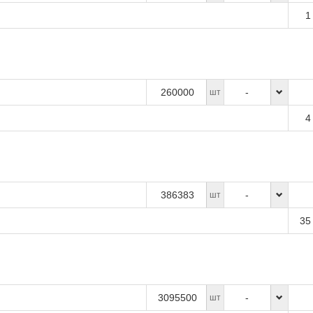
1
260000
-
шт
4
386383
-
шт
35
3095500
-
шт