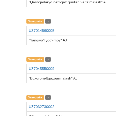
"Qashqadaryo neft-gaz qurilish va ta'mirlash" AJ
Завершён
-
UZ7014560005
"Yangiyo'l yog'-moy" AJ
Завершён
-
UZ7045550009
"Buxoroneftgazparmalash" AJ
Завершён
-
UZ7032730002