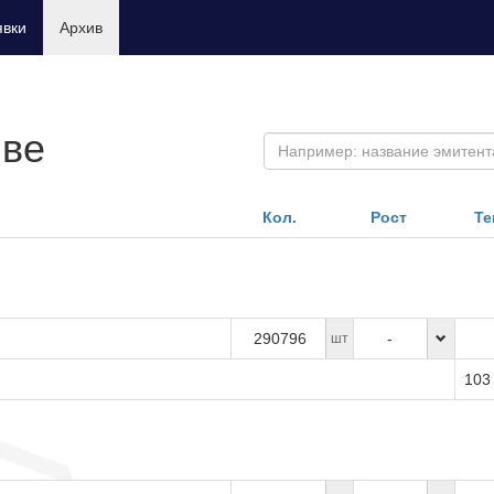
явки
Архив
иве
Кол.
Рост
Те
290796
-
шт
103