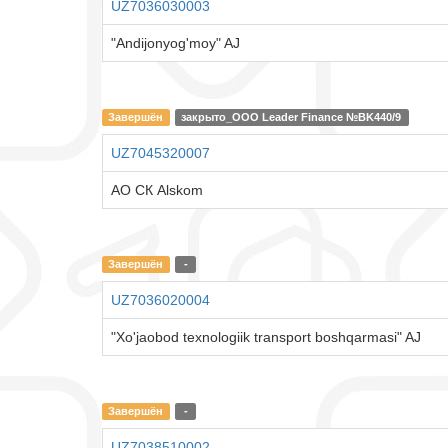
UZ7036030003
"Andijonyog'moy" AJ
Завершён
закрыто_ООО Leader Finance №BK440/9
UZ7045320007
АО СК Alskom
Завершён
-
UZ7036020004
"Xo'jaobod texnologiik transport boshqarmasi" AJ
Завершён
-
UZ7038510002