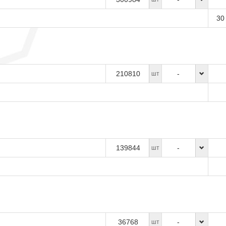
30
210810
-
шт
139844
-
шт
36768
-
шт