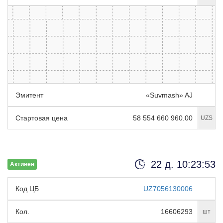
Эмитент
«Suvmash» AJ
Стартовая цена
58 554 660 960.00
UZS
22 д. 10:23:52
Активен
Код ЦБ
UZ7056130006
Кол.
16606293
шт