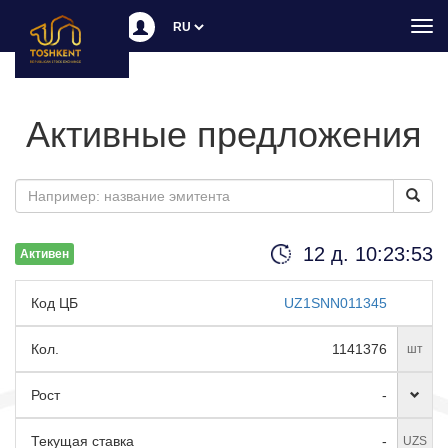
Пер
нав
Активные предложения
12 д. 10:23:52
Активен
Код ЦБ
UZ1SNN011345
Кол.
1141376
шт
Рост
-
Текущая ставка
-
UZS