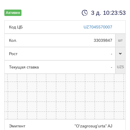
3 д. 10:23:52
Активен
Код ЦБ
UZ7045570007
Кол.
33039847
шт
Рост
-
Текущая ставка
-
UZS
Эмитент
"O'zagrosug'urta" AJ