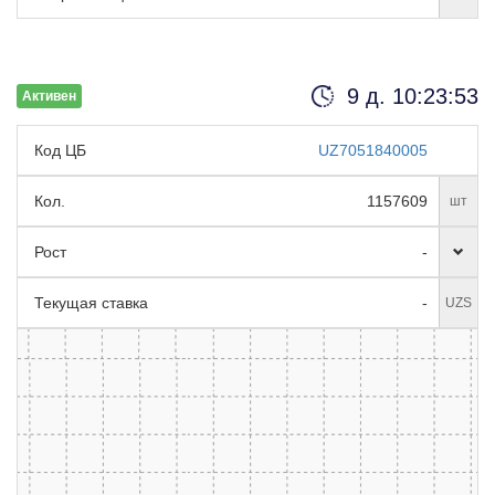
9 д. 10:23:52
Активен
Код ЦБ
UZ7051840005
Кол.
1157609
шт
Рост
-
Текущая ставка
-
UZS