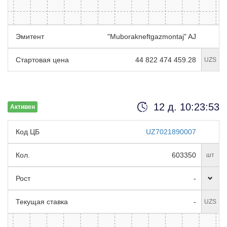
Эмитент
"Muborakneftgazmontaj" AJ
Стартовая цена
44 822 474 459.28
UZS
12 д. 10:23:52
Активен
Код ЦБ
UZ7021890007
Кол.
603350
шт
Рост
-
Текущая ставка
-
UZS