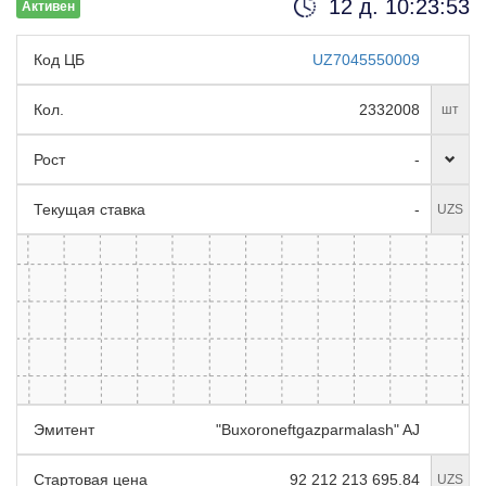
12 д. 10:23:52
Активен
Код ЦБ
UZ7045550009
Кол.
2332008
шт
Рост
-
Текущая ставка
-
UZS
Эмитент
"Buxoroneftgazparmalash" AJ
Стартовая цена
92 212 213 695.84
UZS