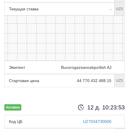
Текущая ставка
-
UZS
Эмитент
Buxorogazsanoatqurilish AJ
Стартовая цена
44 770 432 488.15
UZS
12 д. 10:23:52
Активен
Код ЦБ
UZ7034730000