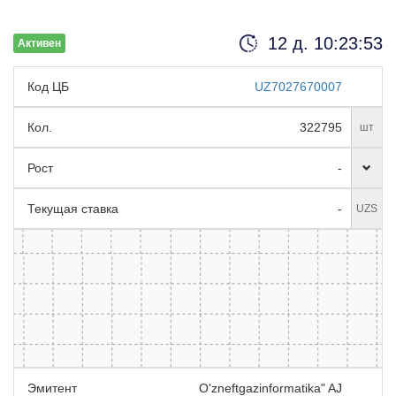
12 д. 10:23:52
Активен
Код ЦБ
UZ7027670007
Кол.
322795
шт
Рост
-
Текущая ставка
-
UZS
Эмитент
O'zneftgazinformatika" AJ