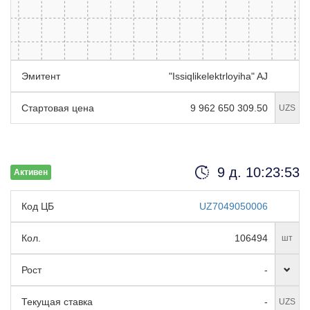
Эмитент
"Issiqlikelektrloyiha" AJ
Стартовая цена
9 962 650 309.50
UZS
9 д. 10:23:52
Активен
Код ЦБ
UZ7049050006
Кол.
106494
шт
Рост
-
Текущая ставка
-
UZS