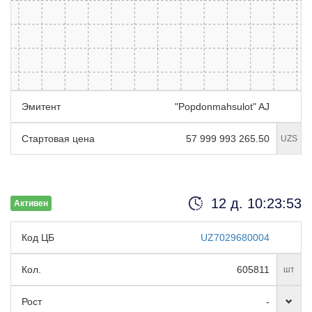
Эмитент
"Popdonmahsulot" AJ
Стартовая цена
57 999 993 265.50
UZS
12 д. 10:23:52
Активен
Код ЦБ
UZ7029680004
Кол.
605811
шт
Рост
-