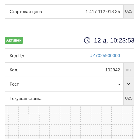
Стартовая цена
1 417 112 013.35
UZS
12 д. 10:23:52
Активен
Код ЦБ
UZ7025900000
Кол.
102942
шт
Рост
-
Текущая ставка
-
UZS