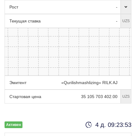
Рост
-
Текущая ставка
-
UZS
Эмитент
«Qurilishmashlizing» RILK AJ
Стартовая цена
35 105 703 402.00
UZS
4 д. 09:23:52
Активен