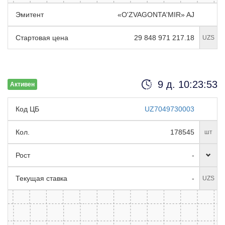
Эмитент
«O'ZVAGONTA'MIR» AJ
Стартовая цена
29 848 971 217.18
UZS
9 д. 10:23:52
Активен
Код ЦБ
UZ7049730003
Кол.
178545
шт
Рост
-
Текущая ставка
-
UZS