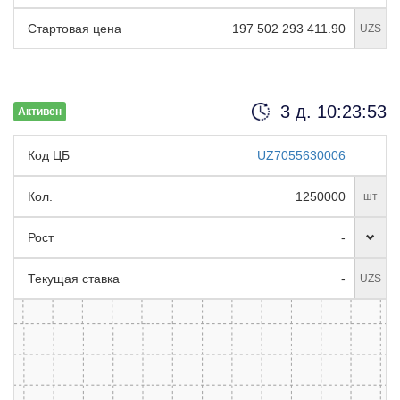
Стартовая цена
197 502 293 411.90
UZS
3 д. 10:23:52
Активен
Код ЦБ
UZ7055630006
Кол.
1250000
шт
Рост
-
Текущая ставка
-
UZS