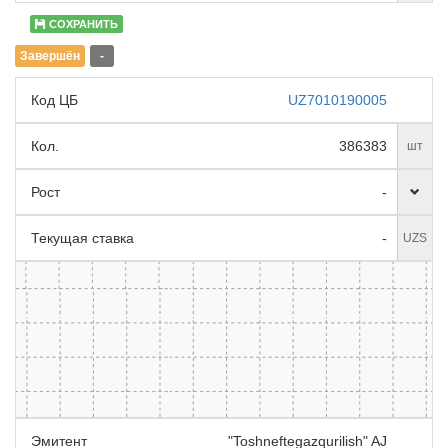
СОХРАНИТЬ
Завершён
-
Код ЦБ
UZ7010190005
Кол.
386383
шт
Рост
-
Текущая ставка
-
UZS
Эмитент
"Toshneftegazqurilish" AJ