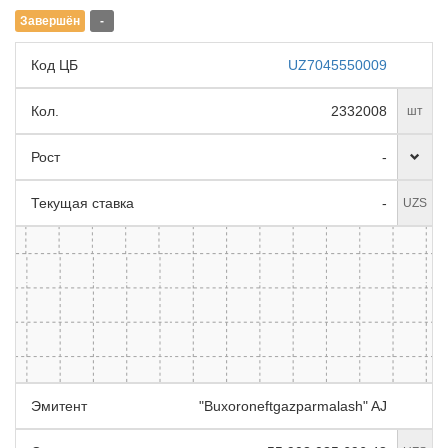
Завершён
-
Код ЦБ
UZ7045550009
Кол.
2332008
шт
Рост
-
Текущая ставка
-
UZS
Эмитент
"Buxoroneftgazparmalash" AJ