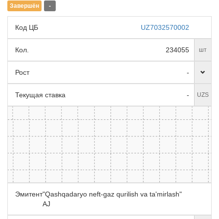
Завершён
-
Код ЦБ
UZ7032570002
Кол.
234055
шт
Рост
-
Текущая ставка
-
UZS
Эмитент
"Qashqadaryo neft-gaz qurilish va ta'mirlash"
AJ