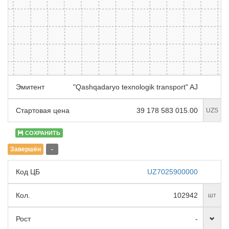
Эмитент
"Qashqadaryo texnologik transport" AJ
Стартовая цена
39 178 583 015.00
UZS
СОХРАНИТЬ
Завершён
-
Код ЦБ
UZ7025900000
Кол.
102942
шт
Рост
-