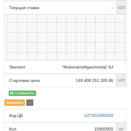
Текущая ставка
-
UZS
Эмитент
"Muborakneftgazmontaj" AJ
Стартовая цена
149 408 251 285.86
UZS
СОХРАНИТЬ
Завершён
-
Код ЦБ
UZ7001990009
Кол.
10900900
шт