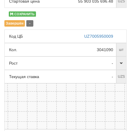
Стартовая цена
55 903 035 696.48
UZS
СОХРАНИТЬ
Завершён
-
Код ЦБ
UZ7005950009
Кол.
3041090
шт
Рост
-
Текущая ставка
-
UZS