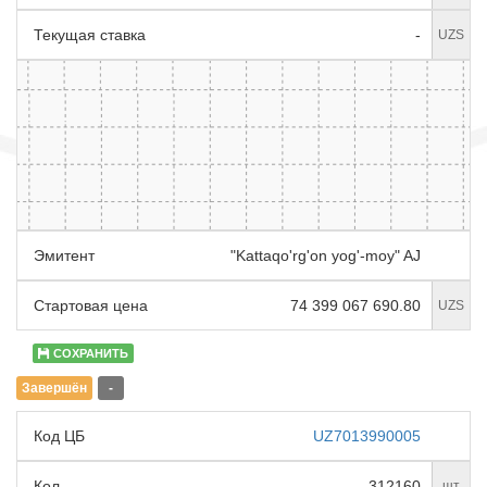
Текущая ставка
-
UZS
Эмитент
"Kattaqo'rg'on yog'-moy" AJ
Стартовая цена
74 399 067 690.80
UZS
СОХРАНИТЬ
Завершён
-
Код ЦБ
UZ7013990005
Кол.
312160
шт