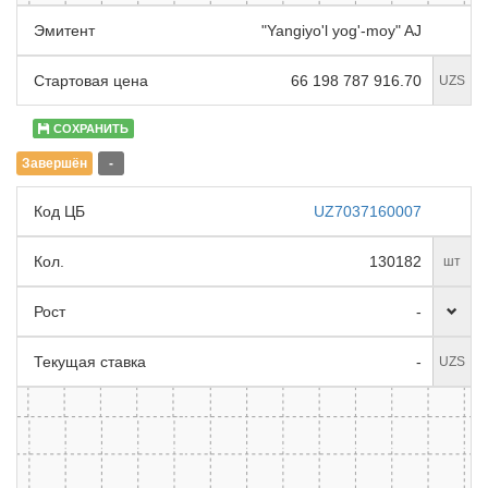
Эмитент
"Yangiyo'l yog'-moy" AJ
Стартовая цена
66 198 787 916.70
UZS
СОХРАНИТЬ
Завершён
-
Код ЦБ
UZ7037160007
Кол.
130182
шт
Рост
-
Текущая ставка
-
UZS