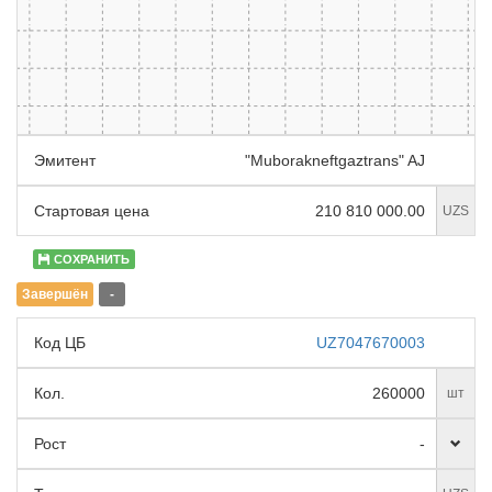
Эмитент
"Muborakneftgaztrans" AJ
Стартовая цена
210 810 000.00
UZS
СОХРАНИТЬ
Завершён
-
Код ЦБ
UZ7047670003
Кол.
260000
шт
Рост
-