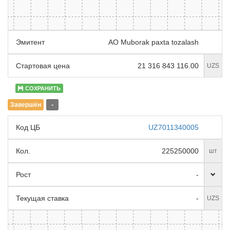
Эмитент
АО Muborak paxta tozalash
Стартовая цена
21 316 843 116.00
UZS
СОХРАНИТЬ
Завершён
-
Код ЦБ
UZ7011340005
Кол.
225250000
шт
Рост
-
Текущая ставка
-
UZS