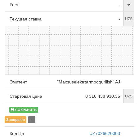
Рост
-
Текущая ставка
-
UZS
Эмитент
"Maxsuselektrtarmoqqurilish" AJ
Стартовая цена
8 316 438 930.36
UZS
СОХРАНИТЬ
Завершён
-
Код ЦБ
UZ7026620003