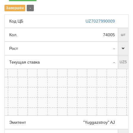
Завершён
-
Код ЦБ
UZ7027990009
Кол.
74005
шт
Рост
-
Текущая ставка
-
UZS
Эмитент
"Yuggazstroy" AJ