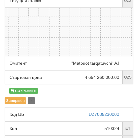
Текущая ставка
-
UZS
Эмитент
"Matbuot tarqatuvchi" AJ
Стартовая цена
4 654 260 000.00
UZS
СОХРАНИТЬ
Завершён
-
Код ЦБ
UZ7035230000
Кол.
510324
шт