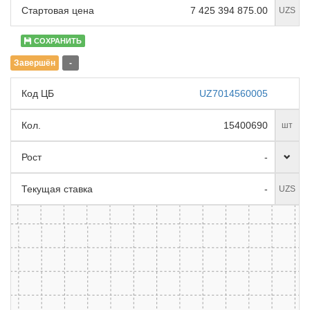
Стартовая цена
7 425 394 875.00
UZS
СОХРАНИТЬ
Завершён
-
Код ЦБ
UZ7014560005
Кол.
15400690
шт
Рост
-
Текущая ставка
-
UZS