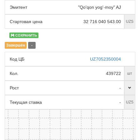
Эмитент
"Qo'qon yog'-moy" AJ
Стартовая цена
32 716 040 543.00
UZS
СОХРАНИТЬ
Завершён
-
Код ЦБ
UZ7052350004
Кол.
439722
шт
Рост
-
Текущая ставка
-
UZS