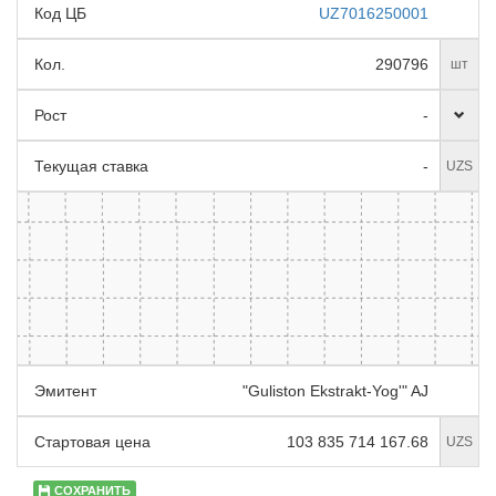
Код ЦБ
UZ7016250001
Кол.
290796
шт
Рост
-
Текущая ставка
-
UZS
Эмитент
"Guliston Ekstrakt-Yog'" AJ
Стартовая цена
103 835 714 167.68
UZS
СОХРАНИТЬ