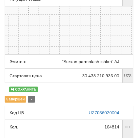
Эмитент
"Surxon parmalash ishlari" AJ
Стартовая цена
30 438 210 936.00
UZS
СОХРАНИТЬ
Завершён
-
Код ЦБ
UZ7036020004
Кол.
164814
шт