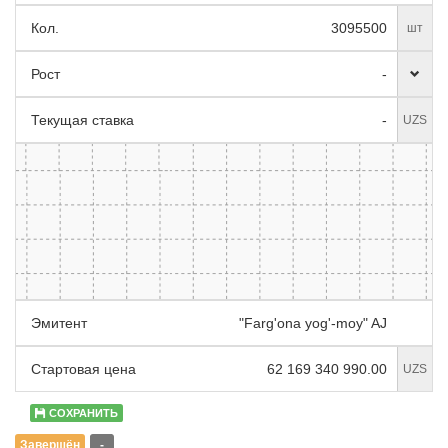
Кол.
3095500
шт
Рост
-
Текущая ставка
-
UZS
Эмитент
"Farg'ona yog'-moy" AJ
Стартовая цена
62 169 340 990.00
UZS
СОХРАНИТЬ
Завершён
-