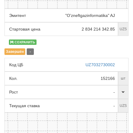
Эмитент
"O'zneftgazinformatika" AJ
Стартовая цена
2 834 214 342.85
UZS
СОХРАНИТЬ
Завершён
-
Код ЦБ
UZ7032730002
Кол.
152166
шт
Рост
-
Текущая ставка
-
UZS