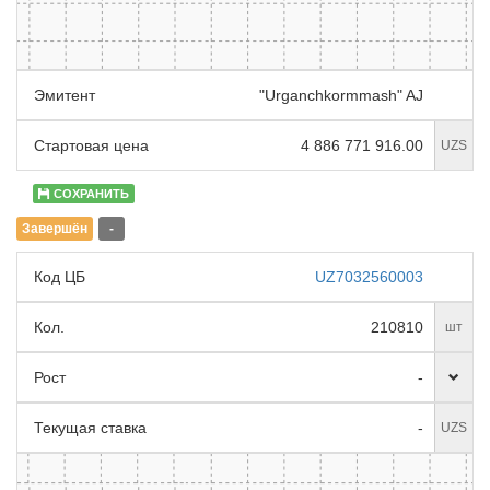
Эмитент
"Urganchkormmash" AJ
Стартовая цена
4 886 771 916.00
UZS
СОХРАНИТЬ
Завершён
-
Код ЦБ
UZ7032560003
Кол.
210810
шт
Рост
-
Текущая ставка
-
UZS