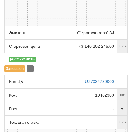
Эмитент
"O'zparavtotrans" AJ
Стартовая цена
43 140 202 245.00
UZS
СОХРАНИТЬ
Завершён
-
Код ЦБ
UZ7034730000
Кол.
19462300
шт
Рост
-
Текущая ставка
-
UZS