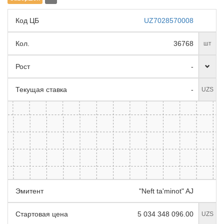
Код ЦБ
UZ7028570008
Кол.
36768
шт
Рост
-
Текущая ставка
-
UZS
Эмитент
"Neft ta'minot" AJ
Стартовая цена
5 034 348 096.00
UZS