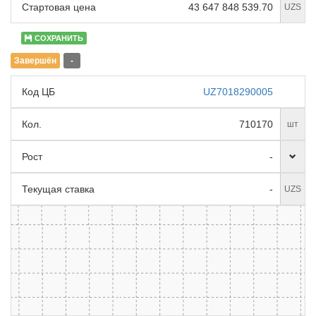
Стартовая цена
43 647 848 539.70
UZS
СОХРАНИТЬ
Завершён
-
Код ЦБ
UZ7018290005
Кол.
710170
шт
Рост
-
Текущая ставка
-
UZS