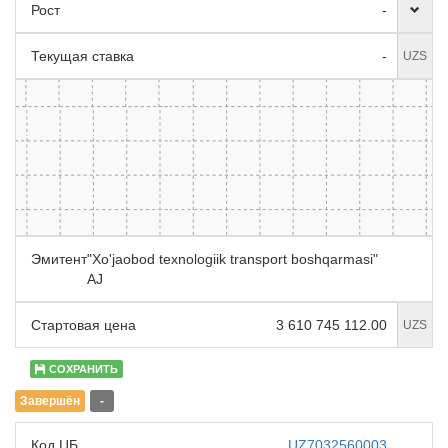
Рост
-
Текущая ставка
-
UZS
Эмитент
"Xo'jaobod texnologiik transport boshqarmasi"
AJ
Стартовая цена
3 610 745 112.00
UZS
СОХРАНИТЬ
Завершён
-
Код ЦБ
UZ7032560003