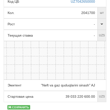
Код ЦБ
UZ7042650000
Кол.
2041700
шт
Рост
-
Текущая ставка
-
UZS
Эмитент
"Neft va gaz quduqlarini sinash" AJ
Стартовая цена
39 033 220 600.00
UZS
СОХРАНИТЬ