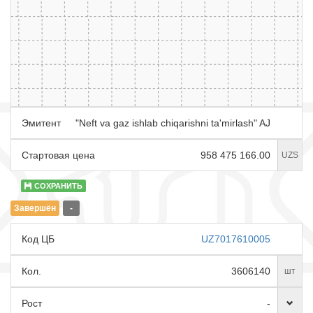
Эмитент
"Neft va gaz ishlab chiqarishni ta'mirlash" AJ
Стартовая цена
958 475 166.00
UZS
СОХРАНИТЬ
Завершён
-
Код ЦБ
UZ7017610005
Кол.
3606140
шт
Рост
-