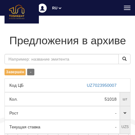
Пер
нав
Предложения в архиве
Завершён
-
Код ЦБ
UZ7023950007
Кол.
51018
шт
Рост
-
Текущая ставка
-
UZS